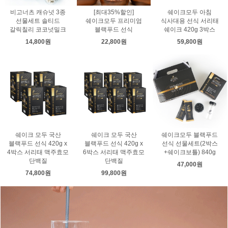
비고너츠 캐슈넛 3종
[최대35%할인]
쉐이크모두 아침
선물세트 솔티드
쉐이크모두 프리미엄
식사대용 선식 서리태
갈릭칠리 코코넛밀크
블랙푸드 선식
쉐이크 420g 3박스
14,800원
22,800원
59,800원
쉐이크 모두 국산
쉐이크 모두 국산
쉐이크모두 블랙푸드
블랙푸드 선식 420g x
블랙푸드 선식 420g x
선식 선물세트(2박스
4박스 서리태 맥주효모
6박스 서리태 맥주효모
+쉐이크보틀) 840g
단백질
단백질
47,000원
74,800원
99,800원