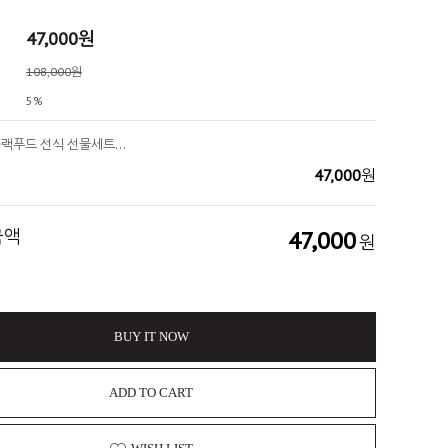
47,000
원
108,000원
5%
쉐이크모두 블랙푸드 선식 선물세트(2박스+쉐이크보틀) 840g
47,000
원
금액
47,000
원
BUY IT NOW
ADD TO CART