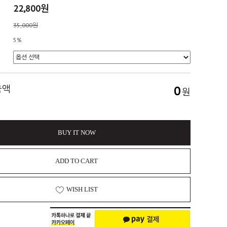
22,800원
35,000원
5%
금액
0
원
BUY IT NOW
ADD TO CART
WISH LIST